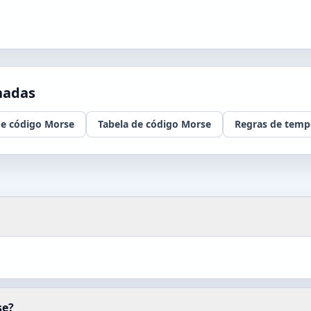
nadas
de código Morse
Tabela de código Morse
Regras de temp
se?