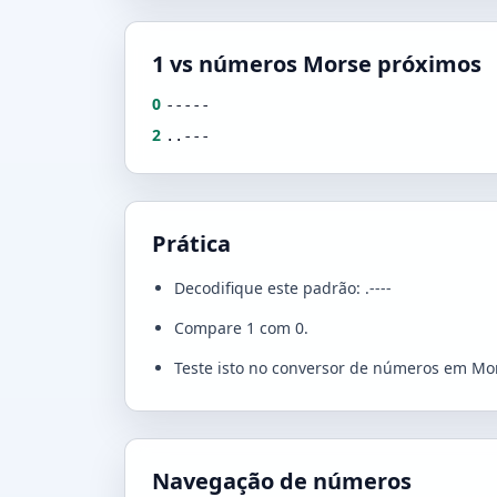
1 vs números Morse próximos
0
-----
2
..---
Prática
Decodifique este padrão: .----
Compare 1 com 0.
Teste isto no conversor de números em Mo
Navegação de números