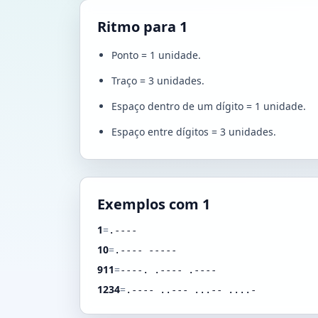
Ritmo para 1
Ponto = 1 unidade.
Traço = 3 unidades.
Espaço dentro de um dígito = 1 unidade.
Espaço entre dígitos = 3 unidades.
Exemplos com 1
1
=
.----
10
=
.---- -----
911
=
----. .---- .----
1234
=
.---- ..--- ...-- ....-