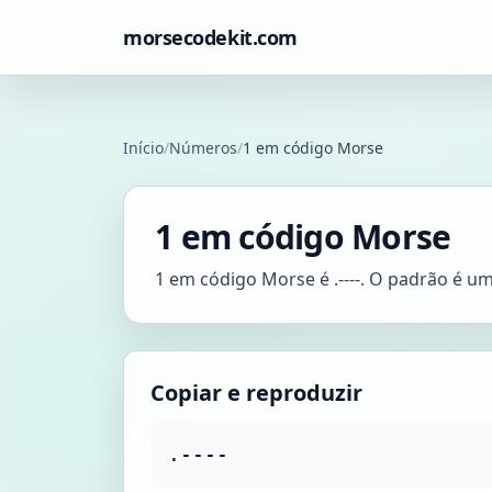
morsecodekit.com
Início
/
Números
/
1 em código Morse
1 em código Morse
1 em código Morse é .----. O padrão é u
Copiar e reproduzir
.----