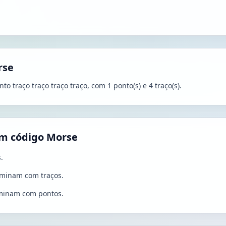
rse
to traço traço traço traço, com 1 ponto(s) e 4 traço(s).
m código Morse
.
rminam com traços.
rminam com pontos.