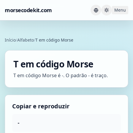
morsecodekit.com
Menu
Current th
Início
/
Alfabeto
/
T em código Morse
T em código Morse
T em código Morse é -. O padrão - é traço.
Copiar e reproduzir
-