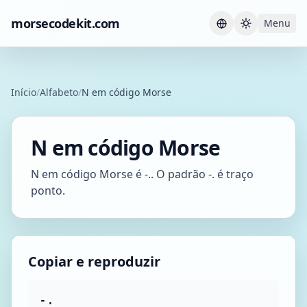
morsecodekit.com
Menu
Current th
Início
/
Alfabeto
/
N em código Morse
N em código Morse
N em código Morse é -.. O padrão -. é traço
ponto.
Copiar e reproduzir
-.