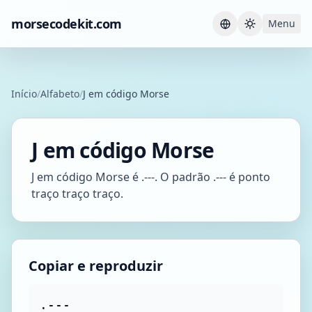
morsecodekit.com
Menu
Current th
Início
/
Alfabeto
/
J em código Morse
J em código Morse
J em código Morse é .---. O padrão .--- é ponto
traço traço traço.
Copiar e reproduzir
.---