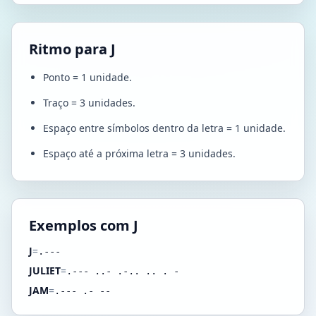
Ritmo para J
Ponto = 1 unidade.
Traço = 3 unidades.
Espaço entre símbolos dentro da letra = 1 unidade.
Espaço até a próxima letra = 3 unidades.
Exemplos com J
J
=
.---
JULIET
=
.--- ..- .-.. .. . -
JAM
=
.--- .- --