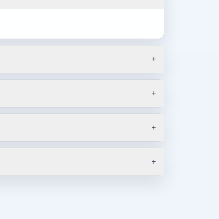
+
+
+
+