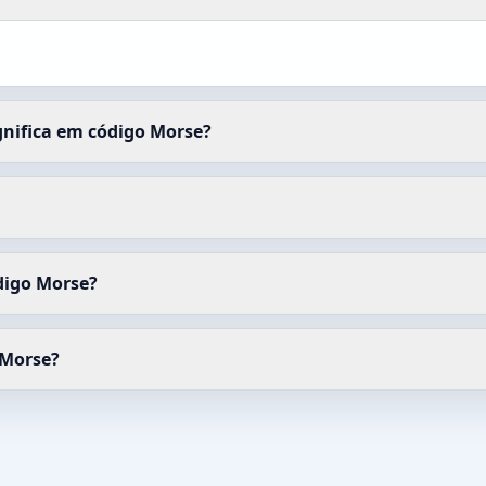
gnifica em código Morse?
digo Morse?
 Morse?