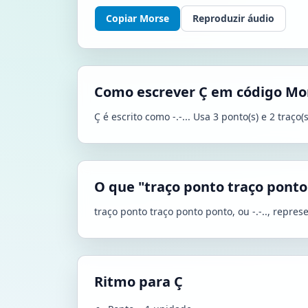
Copiar Morse
Reproduzir áudio
Como escrever Ç em código Mo
Ç é escrito como -.-... Usa 3 ponto(s) e 2 traç
O que "traço ponto traço ponto
traço ponto traço ponto ponto, ou -.-.., repre
Ritmo para Ç