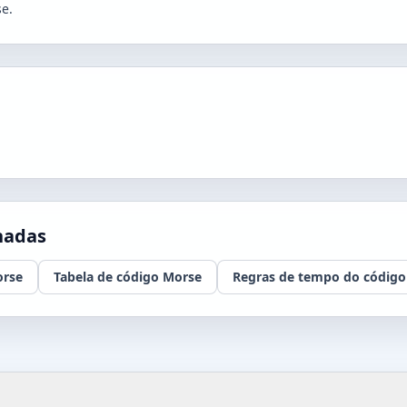
se.
nadas
orse
Tabela de código Morse
Regras de tempo do código