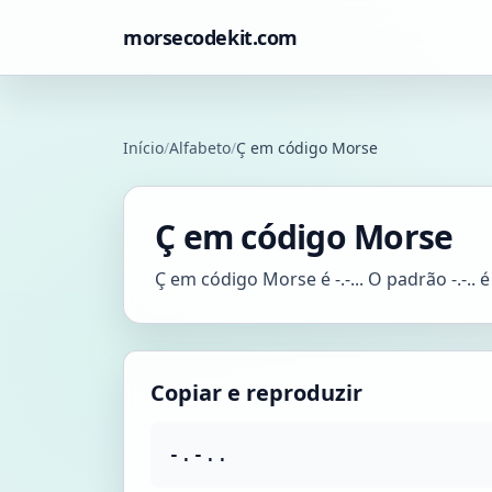
morsecodekit.com
Início
/
Alfabeto
/
Ç em código Morse
Ç em código Morse
Ç em código Morse é -.-... O padrão -.-..
Copiar e reproduzir
-.-..