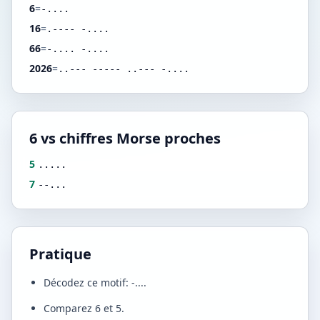
6
=
-....
16
=
.---- -....
66
=
-.... -....
2026
=
..--- ----- ..--- -....
6 vs chiffres Morse proches
5
.....
7
--...
Pratique
Décodez ce motif: -....
Comparez 6 et 5.