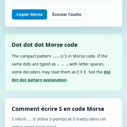
Copier Morse
Écouter l'audio
Dot dot dot Morse code
The compact pattern
is S in Morse code. If the
...
same dots are typed as
with letter spaces,
. . .
some decoders may read them as E E E. See the
dot
dot dot pattern explanation
.
Comment écrire S en code Morse
S s'écrit .... Il utilise 3 point(s) et 0 trait(s) dans cet
ordre: point point point.