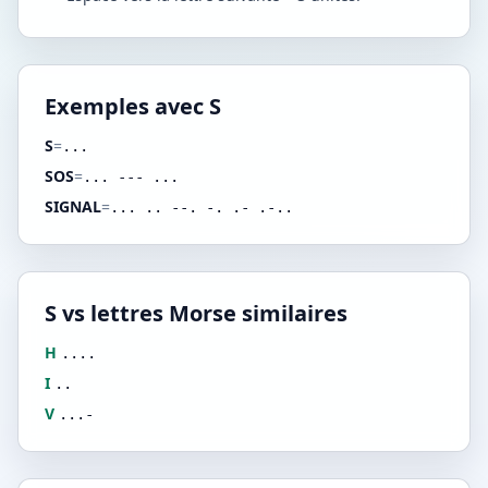
Exemples avec S
S
=
...
SOS
=
... --- ...
SIGNAL
=
... .. --. -. .- .-..
S vs lettres Morse similaires
H
....
I
..
V
...-