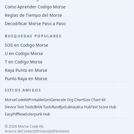
Como Aprender Codigo Morse
Reglas de Tiempo del Morse
Decodificar Morse Paso a Paso
BUSQUEDAS POPULARES
SOS en Codigo Morse
U en Codigo Morse
T en Codigo Morse
Raya Punto en Morse
Punto Raya en Morse
SITIOS AMIGOS
MorseCodeKit
PrintableGen
Generate Org Chart
Size Chart Kit
Device Test Tools
IBAN Tools
Randlyx
Subnautica Hub
Test Score Hub
EasyPdfNow
Solarpunk Hub
©
2026
Morse Code Kit.
Acerca de
Contacto
Privacidad
Terminos