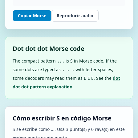
Copiar Morse
Reproducir audio
Dot dot dot Morse code
The compact pattern
is S in Morse code. If the
...
same dots are typed as
with letter spaces,
. . .
some decoders may read them as E E E. See the
dot
dot dot pattern explanation
.
Cómo escribir S en código Morse
S se escribe como .... Usa 3 punto(s) y 0 raya(s) en este
orden: punto punto punto.