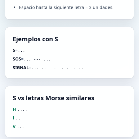
Espacio hasta la siguiente letra = 3 unidades.
Ejemplos con S
S
=
...
SOS
=
... --- ...
SIGNAL
=
... .. --. -. .- .-..
S vs letras Morse similares
H
....
I
..
V
...-