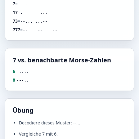
7
=
--...
17
=
.---- --...
73
=
--... ...--
777
=
--... --... --...
7 vs. benachbarte Morse-Zahlen
6
-....
8
---..
Übung
Decodiere dieses Muster: --...
Vergleiche 7 mit 6.