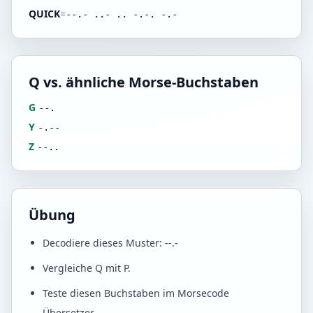
QUICK
=
--.- ..- .. -.-. -.-
Q vs. ähnliche Morse-Buchstaben
G
--.
Y
-.--
Z
--..
Übung
Decodiere dieses Muster: --.-
Vergleiche Q mit P.
Teste diesen Buchstaben im Morsecode
Übersetzer.