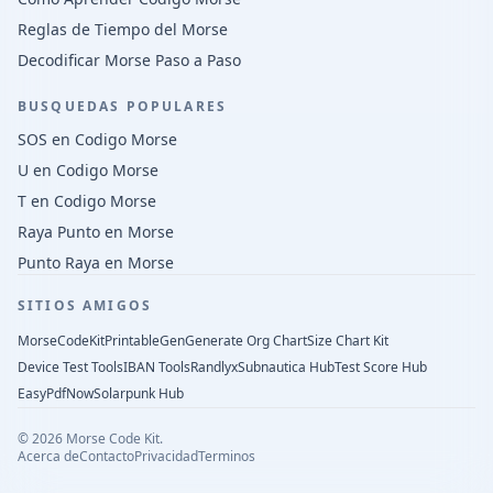
Reglas de Tiempo del Morse
Decodificar Morse Paso a Paso
BUSQUEDAS POPULARES
SOS en Codigo Morse
U en Codigo Morse
T en Codigo Morse
Raya Punto en Morse
Punto Raya en Morse
SITIOS AMIGOS
MorseCodeKit
PrintableGen
Generate Org Chart
Size Chart Kit
Device Test Tools
IBAN Tools
Randlyx
Subnautica Hub
Test Score Hub
EasyPdfNow
Solarpunk Hub
©
2026
Morse Code Kit.
Acerca de
Contacto
Privacidad
Terminos