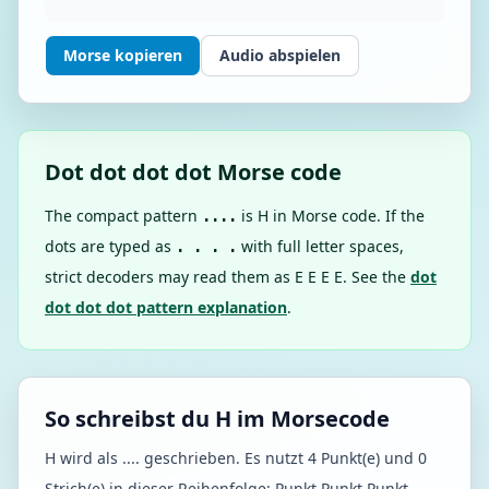
Morse kopieren
Audio abspielen
Dot dot dot dot Morse code
The compact pattern
is H in Morse code. If the
....
dots are typed as
with full letter spaces,
. . . .
strict decoders may read them as E E E E. See the
dot
dot dot dot pattern explanation
.
So schreibst du H im Morsecode
H wird als .... geschrieben. Es nutzt 4 Punkt(e) und 0
Strich(e) in dieser Reihenfolge: Punkt Punkt Punkt