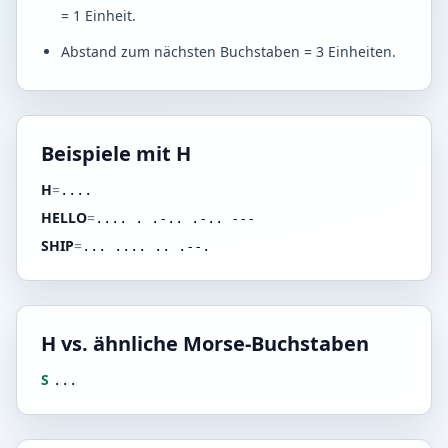
= 1 Einheit.
Abstand zum nächsten Buchstaben = 3 Einheiten.
Beispiele mit H
H
=
....
HELLO
=
.... . .-.. .-.. ---
SHIP
=
... .... .. .--.
H vs. ähnliche Morse-Buchstaben
S
...