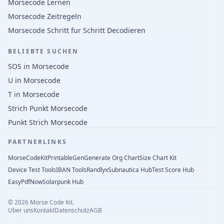
Morsecode Lernen
Morsecode Zeitregeln
Morsecode Schritt fur Schritt Decodieren
BELIEBTE SUCHEN
SOS in Morsecode
U in Morsecode
T in Morsecode
Strich Punkt Morsecode
Punkt Strich Morsecode
PARTNERLINKS
MorseCodeKit
PrintableGen
Generate Org Chart
Size Chart Kit
Device Test Tools
IBAN Tools
Randlyx
Subnautica Hub
Test Score Hub
EasyPdfNow
Solarpunk Hub
©
2026
Morse Code Kit.
Uber uns
Kontakt
Datenschutz
AGB